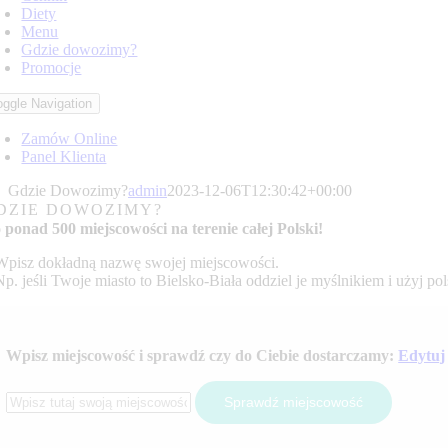
Diety
Menu
Gdzie dowozimy?
Promocje
oggle Navigation
Zamów Online
Panel Klienta
Gdzie Dowozimy?
admin
2023-12-06T12:30:42+00:00
DZIE DOWOZIMY?
 ponad
500 miejscowości
na terenie
całej Polski!
Wpisz dokładną nazwę swojej miejscowości.
Np. jeśli Twoje miasto to Bielsko-Biała oddziel je myślnikiem i użyj po
Wpisz miejscowość i sprawdź czy do Ciebie dostarczamy:
Edytuj