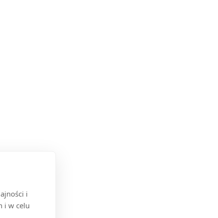
jności i
 i w celu