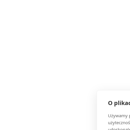
O plika
Używamy pl
użytecznoś
udoskonale