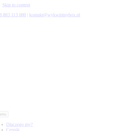
Skip to content
8 883 113 080
|
kontakt@wykwintnybox.pl
enu
Dlaczego my?
Cennik