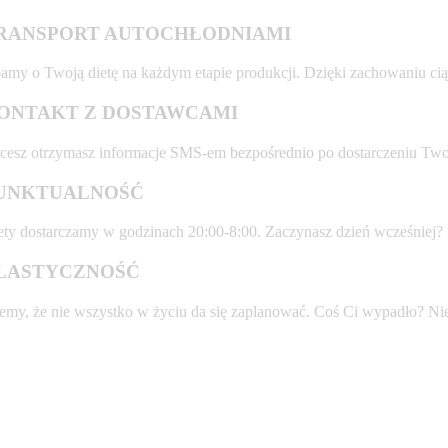
RANSPORT AUTOCHŁODNIAMI
amy o Twoją dietę na każdym etapie produkcji. Dzięki zachowaniu cią
ONTAKT Z DOSTAWCAMI
cesz otrzymasz informacje SMS-em bezpośrednio po dostarczeniu Tw
UNKTUALNOŚĆ
ety dostarczamy w godzinach 20:00-8:00. Zaczynasz dzień wcześniej?
LASTYCZNOŚĆ
emy, że nie wszystko w życiu da się zaplanować. Coś Ci wypadło? Nie 