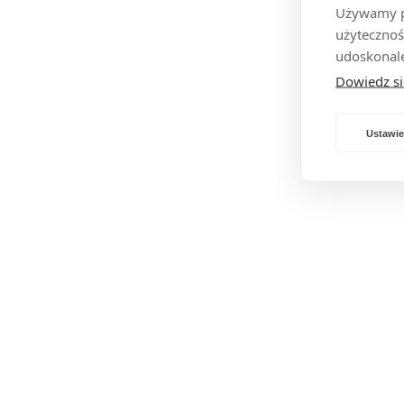
Używamy pl
użytecznoś
udoskonale
Dowiedz si
Ustawie