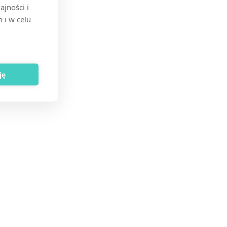
jności i
 i w celu
ję